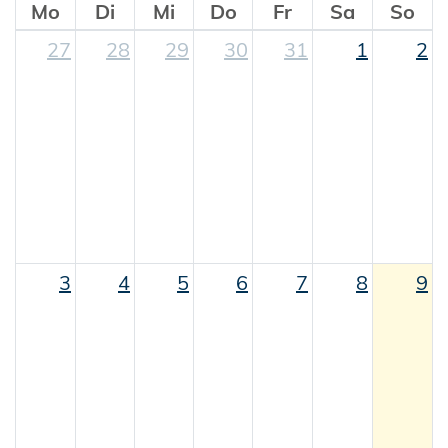
Mo
Di
Mi
Do
Fr
Sa
So
27
28
29
30
31
1
2
3
4
5
6
7
8
9